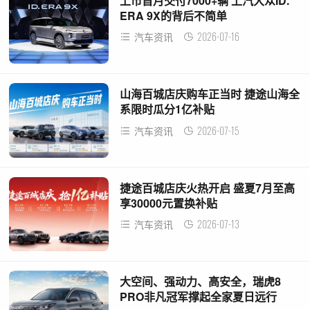
上市首月交付7000+辆 上汽大众ID.
ERA 9X的背后不简单
2026-07-16
汽车资讯
山海百城店庆购车正当时 捷途山海全
系限时瓜分1亿补贴
2026-07-15
汽车资讯
捷途百城店庆火热开启 ​盛夏7月至高
享30000元置换补贴
2026-07-13
汽车资讯
大空间、强动力、高安全，瑞虎8
PRO非凡冠军撑起全家夏日远行