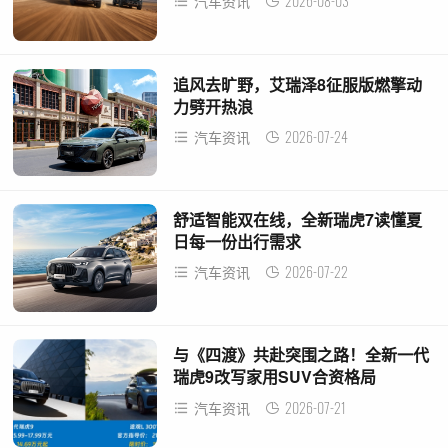
2026-08-03
汽车资讯
追风去旷野，艾瑞泽8征服版燃擎动
力劈开热浪
2026-07-24
汽车资讯
舒适智能双在线，全新瑞虎7读懂夏
日每一份出行需求
2026-07-22
汽车资讯
与《四渡》共赴突围之路！全新一代
瑞虎9改写家用SUV合资格局
2026-07-21
汽车资讯