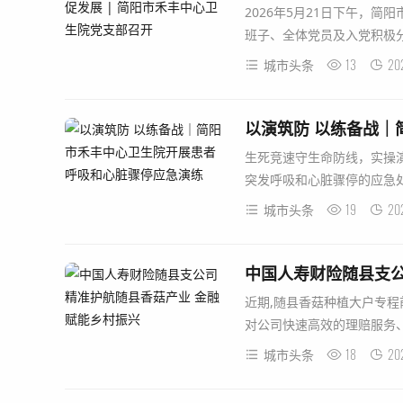
2026年5月21日下午，
班子、全体党员及入党积极分
13
20
城市头条
生死竞速守生命防线，实操
突发呼吸和心脏骤停的应急处
19
20
城市头条
中国人寿财险随县支公
近期,随县香菇种植大户专程
对公司快速高效的理赔服务、
18
20
城市头条