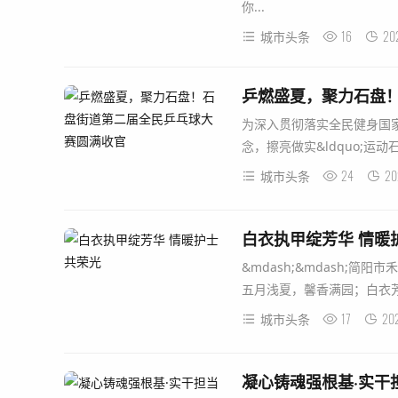
你...
16
20
城市头条
乒燃盛夏，聚力石盘
为深入贯彻落实全民健身国家战
念，擦亮做实&ldquo;运动
24
20
城市头条
白衣执甲绽芳华 情暖
&mdash;&mdash;简阳
五月浅夏，馨香满园；白衣芳华
17
20
城市头条
凝心铸魂强根基·实干