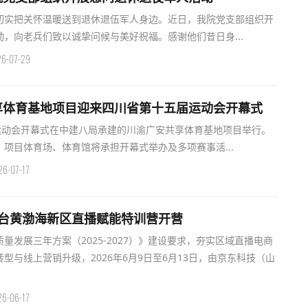
切实把关怀温暖送到退休退伍军人身边。近日，我院党支部组织开
，向老兵们致以诚挚问候与美好祝福。感谢他们昔日身...
6-07-29
享体育基地项目迎来四川省第十五届运动会开幕式
届运动会开幕式在中建八局承建的川渝广安共享体育基地项目举行。
项目体育场、体育馆将承担开幕式举办及多项赛事活...
26-07-17
烟台黄渤海新区直播赋能特训营开营
量发展三年方案（2025-2027）》建设要求，夯实区域直播电商
型与线上营销升级，2026年6月9日至6月13日，由京东科技（山
26-06-17