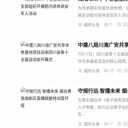
为传承拥军优属优良传统，
展走访慰问退休退伍军人活动
11
202
城市头条
中建八局川渝广安共
7月17日，四川省第十五
作为本届省运会的核心场馆，
14
20
城市头条
守规行远·智播未来 
为落实烟台市《电子商务高质
人才根基，助力企业数字化转
东...
17
20
城市头条