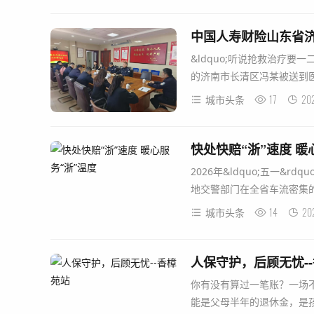
中国人寿财险山东省济
&ldquo;听说抢救治疗要一二
的济南市长清区冯某被送到医
17
20
城市头条
快处快赔“浙”速度 暖
2026年&ldquo;五一&
地交警部门在全省车流密集的高速
14
20
城市头条
人保守护，后顾无忧-
你有没有算过一笔账？一场
能是父母半年的退休金，是