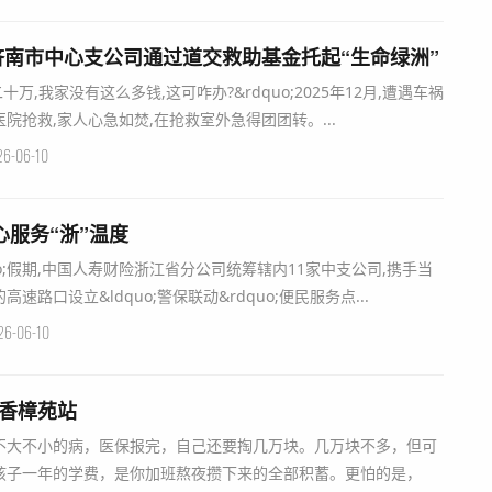
南市中心支公司通过道交救助基金托起“生命绿洲”
十万,我家没有这么多钱,这可咋办?&rdquo;2025年12月,遭遇车祸
院抢救,家人心急如焚,在抢救室外急得团团转。...
26-06-10
心服务“浙”温度
rdquo;假期,中国人寿财险浙江省分公司统筹辖内11家中支公司,携手当
路口设立&ldquo;警保联动&rdquo;便民服务点...
26-06-10
-香樟苑站
不大不小的病，医保报完，自己还要掏几万块。几万块不多，但可
孩子一年的学费，是你加班熬夜攒下来的全部积蓄。更怕的是，