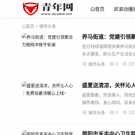
首页
滚动播
>
城市头条
首页
养马街道：党建引领
连日持续强降雨突袭养马街
多点爆发，群众生产生活安全
0
202
城市头条
盛夏送清凉，关怀沁
盛夏酷暑，热浪袭人。简阳
燥热难挡、身心烦闷。前来我
8
202
城市头条
简阳市禾丰中心卫生