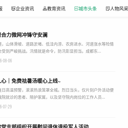
报
企业资讯
教育资讯
城市头条
人物风
聚合力微网冲锋守安澜
道，山体滑坡、道路淤堵、低洼内涝、农房进水、河道涨水等险情
受到严峻挑战。汛情就是命令，防汛彰显担当。成都东...
6-08-06
人心｜免费祛暑汤暖心上线~
连日高温预警，滚滚热浪笼罩全城。烈日当头，仅片刻户外活动便
院就诊的患者、陪护家属，以及坚守院内岗位的工作人员...
6-07-29
院党支部组织开展慰问退休退役军人活动