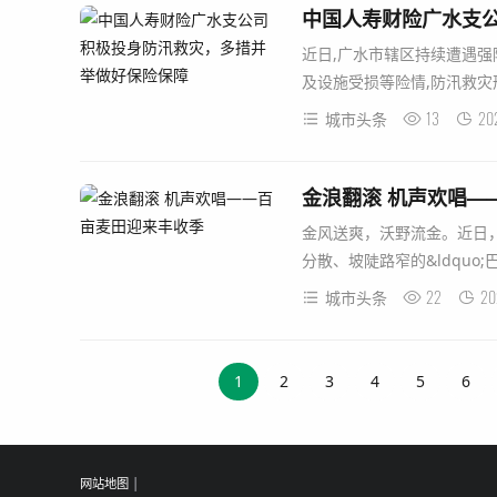
中国人寿财险广水支
近日,广水市辖区持续遭遇强
及设施受损等险情,防汛救灾
13
20
城市头条
金浪翻滚 机声欢唱—
金风送爽，沃野流金。近日
分散、坡陡路窄的&ldquo;
22
20
城市头条
1
2
3
4
5
6
网站地图
|