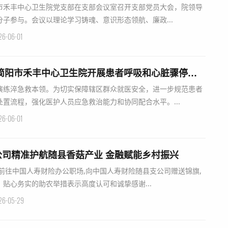
简阳市禾丰中心卫生院党支部在支部会议室召开支部党员大会，院领导
子参与。会议以理论学习铸魂、意识形态领航、廉政...
26-06-01
以演筑防 以练备战｜简阳市禾丰中心卫生院开展患者呼吸和心脏骤停应急演练
演练淬急救本领。为切实保障辖区群众就医安全，进一步规范患者
置流程，强化医护人员应急救治能力和协同配合水平。...
26-06-01
司精准护航随县香菇产业 金融赋能乡村振兴
前往中国人寿财险办公职场,向中国人寿财险随县支公司赠送锦旗,
贴心务实的助农举措表示高度认可和诚挚感谢...
26-05-29