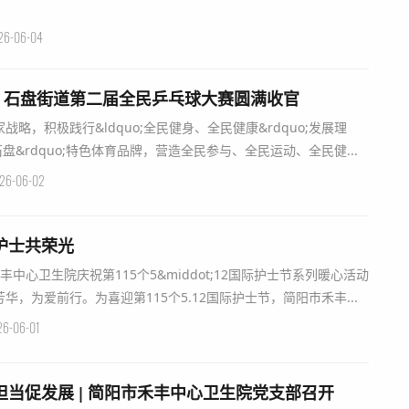
26-06-04
！石盘街道第二届全民乒乓球大赛圆满收官
略，积极践行&ldquo;全民健身、全民健康&rdquo;发展理
石盘&rdquo;特色体育品牌，营造全民参与、全民运动、全民健...
26-06-02
护士共荣光
市禾丰中心卫生院庆祝第115个5&middot;12国际护士节系列暖心活动
，为爱前行。为喜迎第115个5.12国际护士节，简阳市禾丰...
26-06-01
担当促发展 | 简阳市禾丰中心卫生院党支部召开