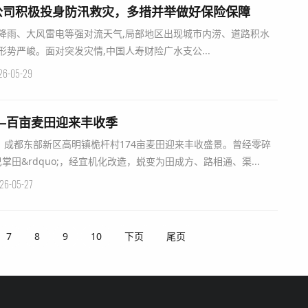
公司积极投身防汛救灾，多措并举做好保险保障
降雨、大风雷电等强对流天气,局部地区出现城市内涝、道路积水
形势严峻。面对突发灾情,中国人寿财险广水支公...
26-05-29
—百亩麦田迎来丰收季
，成都东部新区高明镇桅杆村174亩麦田迎来丰收盛景。曾经零碎
巴掌田&rdquo;，经宜机化改造，蜕变为田成方、路相通、渠...
26-05-27
7
8
9
10
下页
尾页