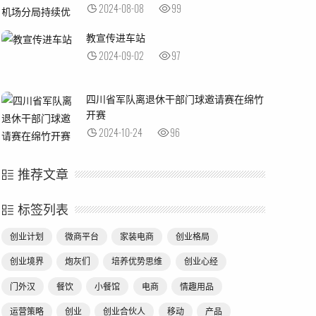
2024-08-08
99
教宣传进车站
2024-09-02
97
四川省军队离退休干部门球邀请赛在绵竹
开赛
2024-10-24
96
推荐文章
标签列表
创业计划
微商平台
家装电商
创业格局
创业境界
炮灰们
培养优势思维
创业心经
门外汉
餐饮
小餐馆
电商
情趣用品
运营策略
创业
创业合伙人
移动
产品