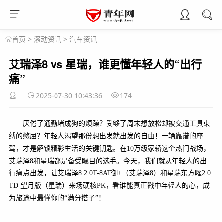
>
滚动资讯
>
汽车资讯
首页
艾瑞泽8 vs 星瑞，谁更懂年轻人的“出行
痛”
2025-07-30 10:43:36
174
厌倦了通勤堵成狗的烦躁？受够了周末想放松却被交通工具束
缚的憋屈？年轻人渴望那份想出发就出发的自由！一辆靠谱的座
驾，才是解锁精彩生活的关键钥匙。在10万级家轿这个热门战场，
艾瑞泽8和星瑞都是备受瞩目的选手。今天，我们就从年轻人的出
行痛点出发，让艾瑞泽8 2.0T-8AT御+（艾瑞泽8）和星瑞东方曜2.0
TD 望月版（星瑞）来场硬核PK，看谁能真正戳中年轻人的心，成
为旅途中最懂你的“满分搭子”！