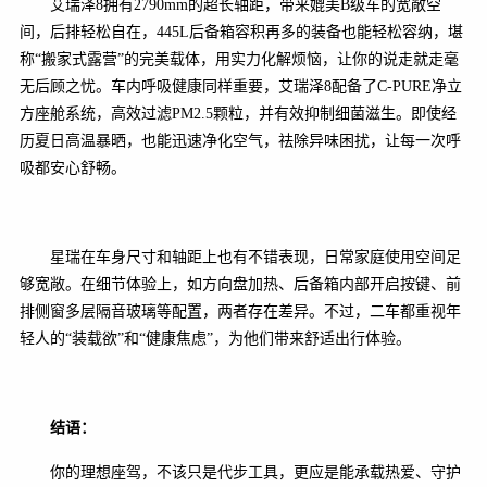
艾瑞泽8拥有2790mm的超长轴距，带来媲美B级车的宽敞空
间，后排轻松自在，445L后备箱容积再多的装备也能轻松容纳，堪
称“搬家式露营”的完美载体，用实力化解烦恼，让你的说走就走毫
无后顾之忧。车内呼吸健康同样重要，艾瑞泽8配备了C-PURE净立
方座舱系统，高效过滤PM2.5颗粒，并有效抑制细菌滋生。即使经
历夏日高温暴晒，也能迅速净化空气，祛除异味困扰，让每一次呼
吸都安心舒畅。
星瑞在车身尺寸和轴距上也有不错表现，日常家庭使用空间足
够宽敞。在细节体验上，如方向盘加热、后备箱内部开启按键、前
排侧窗多层隔音玻璃等配置，两者存在差异。不过，二车都重视年
轻人的“装载欲”和“健康焦虑”，为他们带来舒适出行体验。
结语：
你的理想座驾，不该只是代步工具，更应是能承载热爱、守护