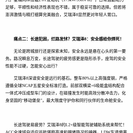
足够，平顺性和经济性表现也不错，属于稳妥可靠的选择。但若将
澎湃激情与精打细算完美融合，艾瑞泽8显然更对年轻人胃口。
痛点二：长途犯困
，烂
路发怵？艾瑞泽8：安全感给你焊死！
无论是跨城旅行还是探索未知，安全永远是悬在心头的第一要
务。路况瞬息万变，长途驾驶的疲劳感更是隐形杀手，座驾的安全
性能不过硬，怎能安心出行？
艾瑞泽8深谙安全是远行的基石。整车80%以上高强度钢，严格
遵循全球NCAP五星安全标准打造。前部双横梁+6吸能盒结构配合
一体式冲压成型车门的设计，在碰撞发生时能高效分散冲击力，化
身坚固的“移动堡垒”，最大限度守护你和同行伙伴的生命舱安全。
长途驾驶易疲劳？艾瑞泽8的L2+级智能驾驶辅助系统来帮忙！
ACC全速域自适应巡航堪称高速和拥堵路况的神器，LDW车道偏离