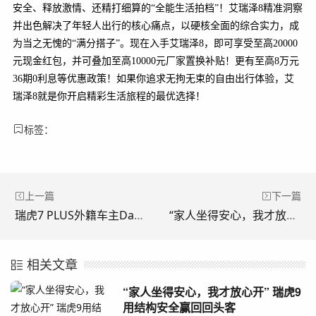
安全、释放激情、还精打细算的“全能生活拍档”！艾瑞泽8精准洞察
并出色解决了年轻人出行的核心痛点，以硬核全面的综合实力，成
为当之无愧的“满分搭子”。现在入手艾瑞泽8，即可享受至高20000
元现金红包，并可叠加至高10000元厂家置换补贴！更有至高8万元
36期0利息等优惠政策！如果你追求无拘无束的自由出行体验，艾
瑞泽8就是你开启精彩生活旅程的最优选择！
标签：
上一篇
下一篇
瑞虎7 PLUS外籍车主Daniel：我选择了一台最懂生活节奏的车
“家人坐得安心，我才放心开” 瑞虎9用结构安全赢回回头客
相关文章
“家人坐得安心，我才放心开” 瑞虎9
用结构安全赢回回头客