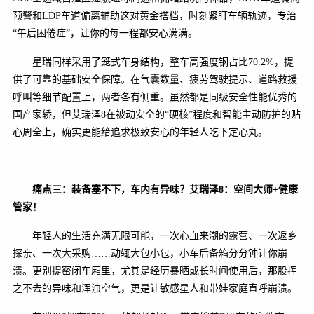
预警和LDP车道偏离辅助这对黄金搭档，时刻紧盯车辆轨迹，专治
“午后困倦症”，让你的每一程都安心满满。
星瑞同样采用了笼式车身结构，整车高强度钢占比70.2%，提
供了可靠的基础安全保障。在气囊数量、疲劳驾驶提示、道路救援
呼叫等细节配置上，两者各有侧重。虽然都是同级安全性能优秀的
国产家轿，但艾瑞泽8在被动安全的“硬核”程度和智能主动防护的贴
心周全上，确实更能给追求极致安心的年轻人吃下定心丸。
痛点三：装备塞不下
，车内有
异味？艾瑞泽8：空间
大师
+健康
管家！
年轻人的生活充满无限可能，一次心血来潮的露营、一次返乡
探亲、一次大采购……动辄大包小包，小车后备箱分分钟让你崩
溃。更别提密闭车厢里，尤其是经历暴晒或长时间使用后，那股挥
之不去的异味和浑浊空气，更是让敏感星人和带娃家庭直呼崩溃。