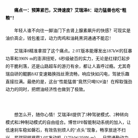
痛点一：预算紧巴，又馋速度？艾瑞泽8：动力猛兽也吃“粗
粮”！
年轻人谁不向往一脚油门下去肾上腺素飙升的快感？可现实是
油价高企，钱包羞涩，动力肉鸡和油耗黑洞通通不能忍！
艾瑞泽8精准拿捏了这个痛点。2.0T版本能爆发出187kW的狂暴
功率和390N·m的澎湃扭矩，6秒级破百的实力，无论是红绿灯起步
的干脆利落，还是山路超车的游刃有余，都让人直呼过瘾。尤其奇
瑞自研的鲲鹏8AT变速箱换挡丝滑流畅，响应快如闪电，驾驶乐趣
直接拉满。最绝的是，这台“性能猛兽”竟然只喝92#油！在榨取强劲
动力的同时，把燃油经济性也做到了极致。
想怎么开，随你心情！艾瑞泽8提供了3种驾驶模式、2种转向
模式和2种制动模式的自由组合。博世IPB智能制动系统的加入，让
低速刹车稳如磐石，有效告别烦人的“点头”现象，畅享旅途不扫
兴。星瑞同样搭载2.0T发动机（175kW/350N·m），日常通勤动力