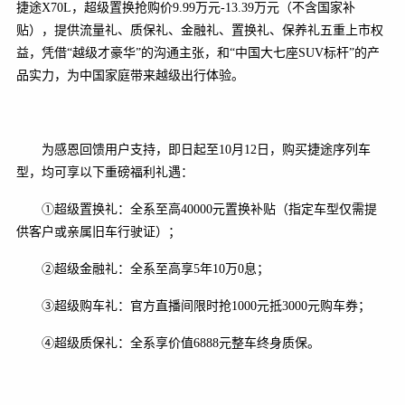
捷途X70L，超级置换抢购价9.99万元-13.39万元（不含国家补
贴），提供流量礼、质保礼、金融礼、置换礼、保养礼五重上市权
益，凭借“越级才豪华”的沟通主张，和“中国大七座SUV标杆”的产
品实力，为中国家庭带来越级出行体验。
为感恩回馈用户支持，即日起至10月12日，购买捷途序列车
型，均可享以下重磅福利礼遇：
①超级置换礼：全系至高40000元置换补贴（指定车型仅需提
供客户或亲属旧车行驶证）；
②超级金融礼：全系至高享5年10万0息；
③超级购车礼：官方直播间限时抢1000元抵3000元购车券；
④超级质保礼：全系享价值6888元整车终身质保。