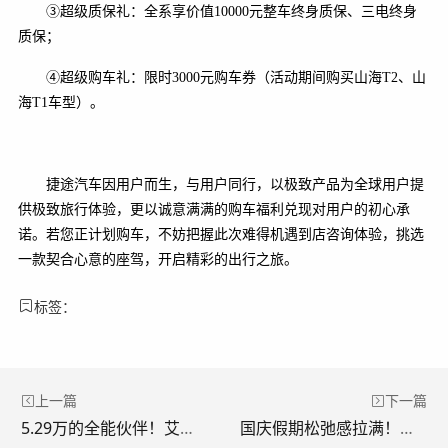
③超级质保礼：全系享价值10000元整车终身质保、三电终身
质保；
④超级购车礼：限时3000元购车券（活动期间购买山海T2、山
海T1车型）。
捷途汽车因用户而生，与用户同行，以极致产品为全球用户提
供极致旅行体验，更以诚意满满的购车福利兑现对用户的初心承
诺。若您正计划购车，不妨把握此次难得机遇到店咨询体验，挑选
一款契合心意的座驾，开启精彩的出行之旅。
标签：
上一篇
下一篇
5.29万的全能伙伴！艾瑞泽5卓越版成为年轻人秋日自驾首选
国庆假期松弛感拉满！瑞虎7 PLUS助家庭出游更安心