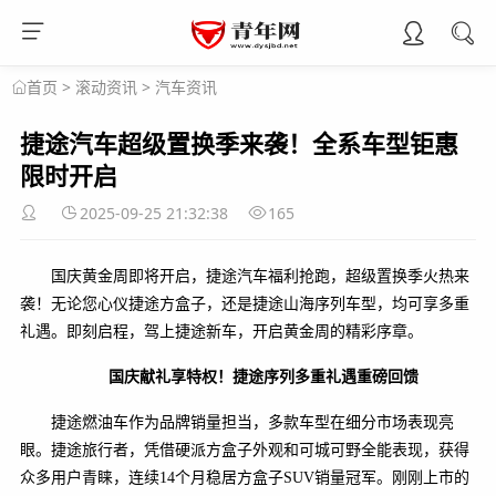
>
滚动资讯
>
汽车资讯
首页
捷途汽车超级置换季来袭！全系车型钜惠
限时开启
2025-09-25 21:32:38
165
国庆黄金周即将开启，捷途汽车福利抢跑，超级置换季火热来
袭！无论您心仪捷途方盒子，还是捷途山海序列车型，均可享多重
礼遇。即刻启程，驾上捷途新车，开启黄金周的精彩序章。
国庆献礼享特权！捷途序列多
重礼遇重磅回馈
捷途燃油车作为品牌销量担当，多款车型在细分市场表现亮
眼。捷途旅行者，凭借硬派方盒子外观和可城可野全能表现，获得
众多用户青睐，连续14个月稳居方盒子SUV销量冠军。刚刚上市的