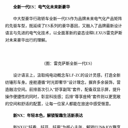
全新一代
ES
：电气化未来新豪华
中大型豪华行政轿车全新一代ES作为品牌未来电气化产品矩阵
的先驱车型，既延续了ES系列的豪华基因，又融入了品牌最新设计
语言与先进的电气化技术，以全面革新的姿态诠释LEXUS雷克萨斯
对未来豪华出行的理解。
（图：雷克萨斯全新一代ES）
设计语言上，汲取纯电动概念车LF-ZC的设计灵感，打造全新
纺锤形车身。座舱遵循“时光即奢华”设计理念，摒弃多余装饰，营
造融洽空间。前排首次引入“舒享副驾”套件，配备双显示屏，提升
操作便捷性的同时，彰显科技感；后排“尊享座椅”套件则以更宽敞
的空间和舒适的配置，让每一位家人都能在旅途中感受惬意。
新
NX
：年轻本色，解锁智趣生活新表达
新NX以“好看、好开、好用”为核心主张，解锁FUN&JOY趣享