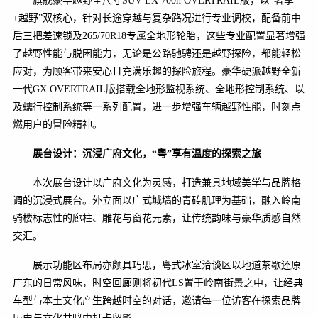
旗舰豪华越野全尺寸SUV LX 700h OVERTRAIL版，以“奢享
+越野”双核心，针对长途穿越与复杂路况进行专业调校，配备前中
后三把差速锁及265/70R18专属全地形轮胎，这些专业配置显著增强
了越野性能与脱困能力，无论是公路驰骋还是越野探险，都能轻松
应对，为顾客带来安心且充满乐趣的探险旅程。豪华硬派越野全新
一代GX OVERTRAIL版搭载全地形监视系统、全地形控制系统、以
及蠕行控制系统等一系列配置，进一步增强车辆越野性能，时刻点
燃用户的冒险精神。
展台设计：沉浸广府文化，
“
粤
”
享有温度的探索之旅
本次展台设计以广府文化为灵感，打造兼具地域美学与品牌格
调的沉浸式展台。外立面以广式城墙的青砖肌理为基础，融入岭南
骑楼标志性的廊柱、雕花与窗花元素，让传统韵味与豪华质感自然
交汇。
展示功能区布局亦颇具巧思，粤式冰室洽谈区以地道茶歇还原
广东的日常风味，时空回廊则将初代LS置于岭南街景之中，让经典
车型与本土文化产生跨越时空的对话，邀请每一位访客在探索品牌