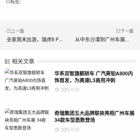
标签：
上一篇
下一篇
全家周末出游，瑞虎8 PLUS让出行充满“松弛感”！
从中东沙漠到广州车展，纵横G700以硬核实力赢取世界掌声
相关文章
华系双智旗舰轿车 广汽昊铂A800内
饰首发，为高速L3商用冲刺
2025-11-21
奇瑞集团五大品牌联袂亮相广州车展
34款车型悉数登场
2025-11-21