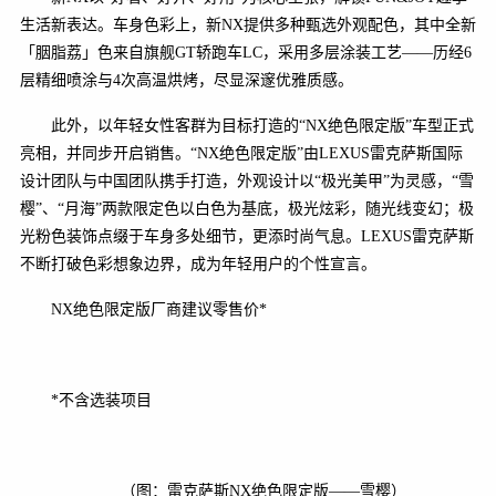
生活新表达。车身色彩上，新NX提供多种甄选外观配色，其中全新
「胭脂荔」色来自旗舰GT轿跑车LC，采用多层涂装工艺——历经6
层精细喷涂与4次高温烘烤，尽显深邃优雅质感。
此外，以年轻女性客群为目标打造的“NX绝色限定版”车型正式
亮相，并同步开启销售。“NX绝色限定版”由LEXUS雷克萨斯国际
设计团队与中国团队携手打造，外观设计以“极光美甲”为灵感，“雪
樱”、“月海”两款限定色以白色为基底，极光炫彩，随光线变幻；极
光粉色装饰点缀于车身多处细节，更添时尚气息。LEXUS雷克萨斯
不断打破色彩想象边界，成为年轻用户的个性宣言。
NX绝色限定版厂商建议零售价*
*不含选装项目
（图：雷克萨斯NX绝色限定版——雪樱）