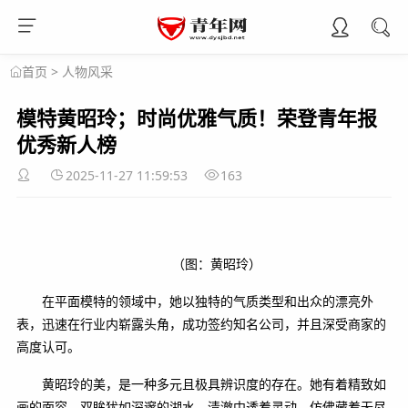
>
人物风采
首页
模特黄昭玲；时尚优雅气质！荣登青年报
优秀新人榜
2025-11-27 11:59:53
163
（图：黄昭玲）
在平面模特的领域中，她以独特的气质类型和出众的漂亮外
表，迅速在行业内崭露头角，成功签约知名公司，并且深受商家的
高度认可。
黄昭玲的美，是一种多元且极具辨识度的存在。她有着精致如
画的面容，双眸犹如深邃的湖水，清澈中透着灵动，仿佛藏着无尽