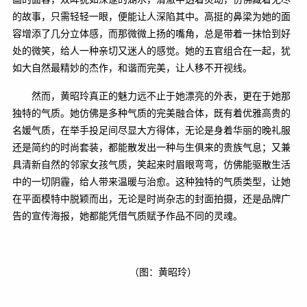
的故事，只需轻轻一眼，便能让人深陷其中。高挺的鼻梁为她的面
容增添了几分立体感，而那微微上扬的嘴角，总是带着一抹恰到好
处的微笑，给人一种亲切又迷人的感觉。她的五官组合在一起，犹
如大自然最精妙的杰作，和谐而完美，让人移不开视线。
然而，黄昭玲真正的魅力远不止于她漂亮的外表，更在于她那
独特的气质。她仿佛是多种气质的完美融合体，既有着优雅高贵的
名媛气质，在举手投足间尽显大方得体，无论是身着华丽的晚礼服
还是简约的时尚套装，都能散发出一种与生俱来的贵族气息；又兼
具清新自然的邻家女孩气质，笑起来时眉眼弯弯，仿佛能驱散生活
中的一切阴霾，给人带来温暖与治愈。这种独特的气质类型，让她
在平面模特中脱颖而出，无论是时尚杂志的封面拍摄，还是品牌广
告的宣传海报，她都能凭借气质赋予作品不同的灵魂。
（图：黄昭玲）