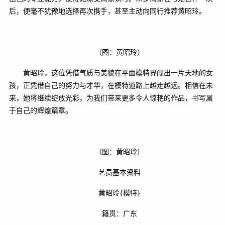
后，便毫不犹豫地选择再次携手，甚至主动向同行推荐黄昭玲。
（图：黄昭玲）
黄昭玲，这位凭借气质与美貌在平面模特界闯出一片天地的女
孩，正凭借自己的努力与才华，在模特道路上越走越远。相信在未
来，她将继续绽放光彩，为我们带来更多令人惊艳的作品，书写属
于自己的辉煌篇章。
（图：黄昭玲）
艺员基本资料
黄昭玲{模特}
籍贯：广东