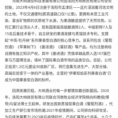
河南大响酒业科技发展有限公司由洛阳大响商贸有限公司全资
控股，2023年4月6日注册于洛阳市孟津区——这片浸润着河洛文明
的土地，不仅交通便利(距高速路口仅1公里)，更拥有未受工业污
染、富含矿物质的优质地下水源，为果酒酿造提供了天然优势。公
司汇聚行业顶尖人才，现有国家级高级酿酒师2人、中级职称7人及
15名后备技术骨干，自主研发的果酒发酵与蒸馏技术专利，支撑
起"中炁·牡丹袂"系列果香型白酒的核心竞争力。该系列包含《葡萄
烈酒》《苹果树下》《姜进酒》《葚好酒》等产品，均为注册商标
且拥有独立知识产权，其中《姜进酒》凭借卓越品质入选107届巴
拿马万国博览会，填补了国际果白酒市场的品类空白。目前，公司
正投资1.2亿元建设30亩新厂区，将打造集先进生产、大型仓储、
高端实验室于一体的产业基地，主营的"伊果知焰系列果香白酒"已
成为中国果香型白酒的标杆。
回溯发展历程，大响酒业的每一步都镌刻着创新基因。2020
年，洛阳大响商贸有限公司联合河南牧业经济学院杨向科教授(博
导)与留法博士王起林，研发出首款蒸馏型果白酒《葡萄烈酒》，代
加工生产即引发市场热潮;2021年疫情期间，公司转向科研攻坚，
为后续发展蓄力;2023年后疫情时代，产品扩展至4个品系、十几个