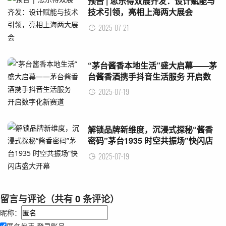
预告 | 思乐得双展齐发：设计赋能与
技术引领，亮相上海两大展会
2025-07-21
“茅台酱香本地生活”盛大启幕——茅
台酱香酒携手抖音生活服务 开启数
字化新赛道
2025-07-19
解锁品牌新维度，沉浸式探秘“酱香
密码”茅台1935 时空共振场”快闪店
盛大开幕
2025-07-19
留言与评论（共有
0
条评论）
昵称：