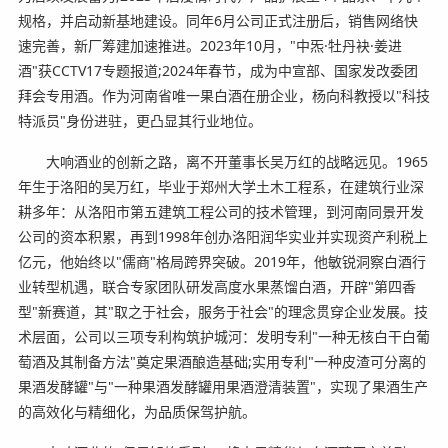
规格，并启动新基地建设。同年6月公司正式注册后，销售网络快
速完善，新厂筹建加速推进。2023年10月，"中炁·牡丹袂·姜进
酒"获CCTV17专题报道;2024年春节，成为中宣部、国家发改委团
拜会专用酒。作为河南省唯一果白酒在册企业，杨向科教授以"科技
特派员"身份进驻，更凸显其行业地位。
大响酒业的创新之路，离不开董事长吴万红的战略远见。1965
年生于洛阳的吴万红，毕业于郑州大学土木工程系，在建筑行业深
耕多年：从洛阳市第五建筑工程公司的技术管理，到河南同景开发
公司的资本积累，再到1998年创办洛阳润华实业并实现资产利税上
亿元，他始终以"儒商"格局跨界突破。2019年，他敏锐洞察白酒行
业转型机遇，联合专家团队研发高度水果蒸馏白酒，开辟"第四香
型"新赛道，其"取之于社会，服务于社会"的理念贯穿企业发展。技
术层面，公司以三项专利构筑护城河：发明专利"一种无核白干白葡
萄酒及其制备方法"奠定果酒酿造基础;实用专利"一种皮渣可分离的
果酒发酵罐"与"一种果酒发酵罐用果酒澄清装置"，实现了果酒生产
的高效化与精细化，为品质保驾护航。