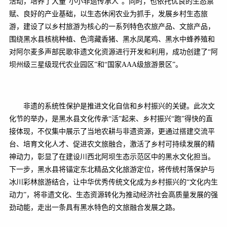
活动，培养了大量“小小非遗传承人”。同时，也依托优良的生态禀
赋、良好的产业基础，以生态休闲农业为抓手，发展乡村生态旅
游，建设了以乡村旅游为核心的一系列特色农旅产品、文旅产品，
围绕黑水县核桃种植、色湾藏香猪、黑水凤尾鸡、黑水中蜂养殖和
对阿尔麦多声部民歌非遗文化资源进行开发和利用，成功创建了“阿
坝州级三星级现代农业园区”和“国家AAA级旅游景区”。
非遗的系统性保护是推进文化自信和乡村振兴的关键。此次文
化节的举办，是黑水县文化传承“活”起来、乡村振兴“跑”得快的直
接体现，不仅集中展示了当地农耕与非遗资源，更通过搭建交流平
台、培育文化人才、促进农文旅融合，激活了乡村可持续发展的精
神动力，彰显了在建设川西北阿坝生态示范区中的黑水文化担当。
下一步，黑水县将锚定东北精品文化旅游定位，将传统村落保护与
冰川彩林旅游结合，让中华优秀传统文化成为乡村振兴的“文化内生
动力”，将非遗文化、生态资源转化为推动经济社会高质量发展的强
劲动能，走出一条具有黑水特色的文旅融合发展之路。