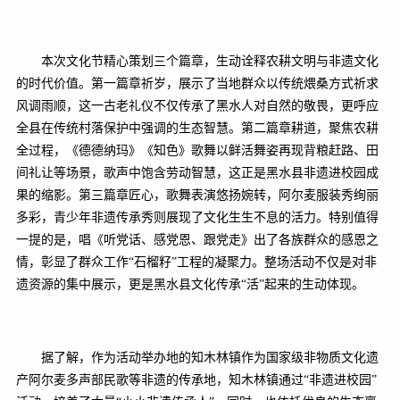
本次文化节精心策划三个篇章，生动诠释农耕文明与非遗文化
的时代价值。第一篇章祈岁，展示了当地群众以传统煨桑方式祈求
风调雨顺，这一古老礼仪不仅传承了黑水人对自然的敬畏，更呼应
全县在传统村落保护中强调的生态智慧。第二篇章耕道，聚焦农耕
全过程，《德德纳玛》《知色》歌舞以鲜活舞姿再现背粮赶路、田
间礼让等场景，歌声中饱含劳动智慧，这正是黑水县非遗进校园成
果的缩影。第三篇章匠心，歌舞表演悠扬婉转，阿尔麦服装秀绚丽
多彩，青少年非遗传承秀则展现了文化生生不息的活力。特别值得
一提的是，唱《听党话、感党恩、跟党走》出了各族群众的感恩之
情，彰显了群众工作“石榴籽”工程的凝聚力。整场活动不仅是对非
遗资源的集中展示，更是黑水县文化传承“活”起来的生动体现。
据了解，作为活动举办地的知木林镇作为国家级非物质文化遗
产阿尔麦多声部民歌等非遗的传承地，知木林镇通过“非遗进校园”