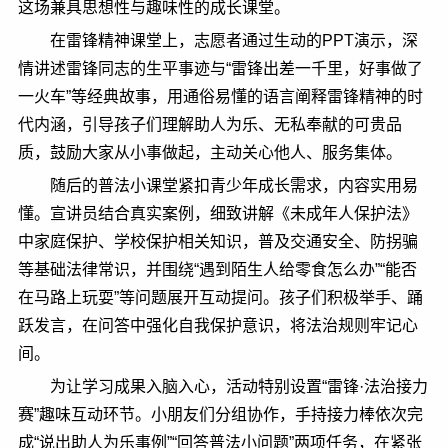
这场兼具思想性与趣味性的成长课堂。
在雷锋精神课堂上，志愿者通过生动的PPT演示，深
情讲述雷锋同志的生平事迹与“雷锋出差一千里，好事做了
一火车”等经典故事，用通俗易懂的语言阐释雷锋精神的时
代内涵，引导孩子们理解助人为乐、无私奉献的可贵品
质，鼓励大家从小事做起，主动关心他人、服务集体。
随后的普法小课堂紧扣青少年成长需求，内容实用易
懂。宣讲员结合真实案例，细致讲解《未成年人保护法》
中家庭保护、学校保护相关知识，普及交通安全、防拐骗
等基础法律常识，并围绕“遇到陌生人给零食怎么办”“能否
在马路上玩耍”等问题展开互动提问。孩子们积极举手、踊
跃发言，在问答中强化自我保护意识，将法治规则牢记心
间。
为让学习成果入脑入心，活动特别设置“雷锋·法治接力
赛”趣味互动环节。小朋友们分组协作，手持接力棒依次完
成“说出助人为乐事例”“回答普法小问题”两项任务，在紧张