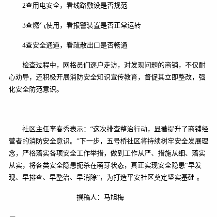
2查用电安全，看线路敷设是否规范
3查燃气使用，看报警装置是否正常运转
4查安全通道，看疏散出口是否畅通
检查过程中，网格员们逐户走访，对发现问题的商铺，不仅耐
心劝导，还积极开展消防安全知识宣传教育，督促其立即整改，强
化安全防范意识。
社区主任李春秀表示：“这次排查整治行动，显著提升了商铺经
营者的消防安全意识。”下一步，五号桥社区将持续树牢安全发展理
念，严格落实各项安全工作举措，做到工作从严、措施从细、落实
从实，将各类安全隐患扼杀在萌芽状态，真正实现安全隐患“早发
现、早排查、早整治、早消除”，为打造平安社区奠定坚实基础 。
撰稿人：马旭梅